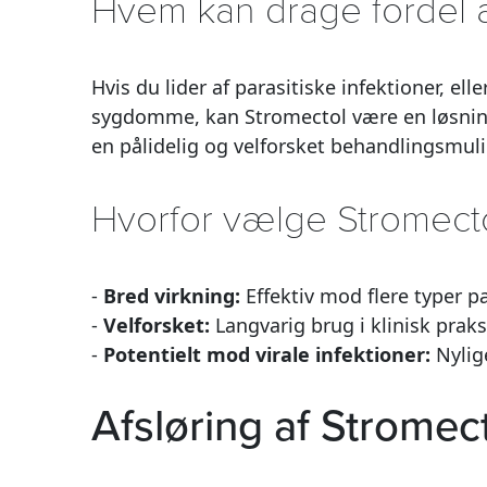
Hvem kan drage fordel a
Hvis du lider af parasitiske infektioner, el
sygdomme, kan Stromectol være en løsning. 
en pålidelig og velforsket behandlingsmul
Hvorfor vælge Stromect
-
Bred virkning:
Effektiv mod flere typer pa
-
Velforsket:
Langvarig brug i klinisk prak
-
Potentielt mod virale infektioner:
Nylig
Afsløring af Stromect