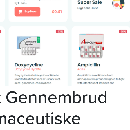
Et Gennembrud
maceutiske