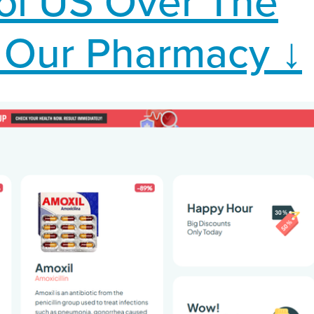
ol US Over The
t Our Pharmacy ↓