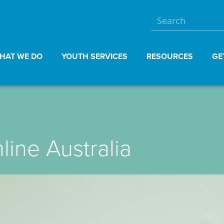
HAT WE DO
YOUTH SERVICES
RESOURCES
GE
line Australia