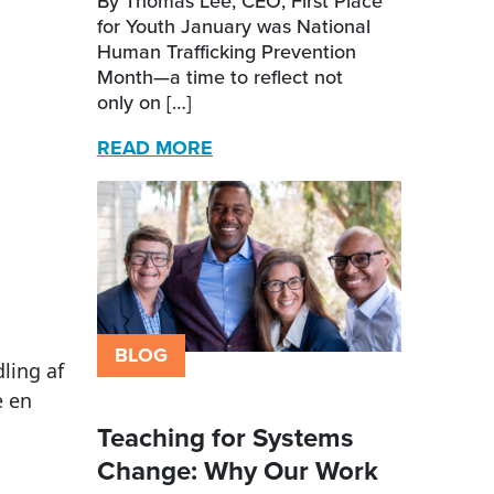
By Thomas Lee, CEO, First Place
for Youth January was National
Human Trafficking Prevention
Month—a time to reflect not
only on […]
READ MORE
BLOG
ling af
e en
Teaching for Systems
Change: Why Our Work