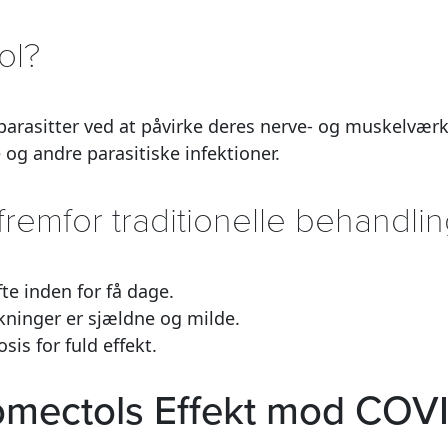
ol?
arasitter ved at påvirke deres nerve- og muskelværk
og andre parasitiske infektioner.
remfor traditionelle behandli
e inden for få dage.
kninger er sjældne og milde.
is for fuld effekt.
romectols Effekt mod COV