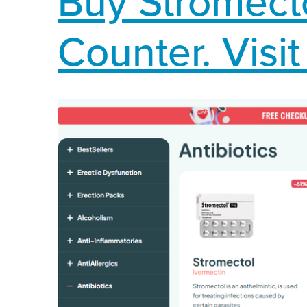
Buy Stromect
Counter. Visi